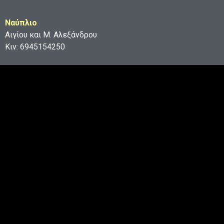
Ναύπλιο
Αιγίου και Μ. Αλεξάνδρου
Κιν: 6945154250