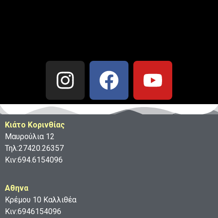
Κιάτο Κορινθίας
Μαυρούλια 12
Τηλ:27420.26357
Κιν:694.6154096
Aθηνα
Κρέμου 10 Καλλιθέα
Κιν:6946154096