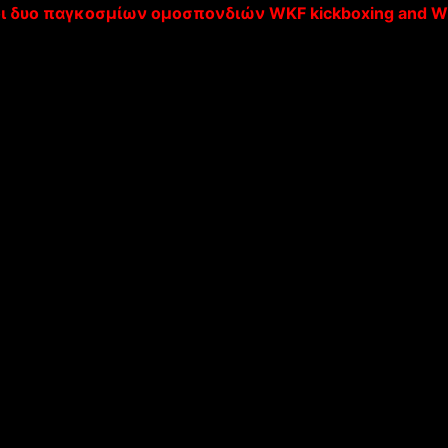
ι
δυο
παγκοσμίων
ομοσπονδιών
WKF kickboxing and W