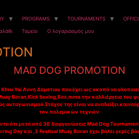
RY
PROGRAMS
TOURNAMENTS
OFFIC
αλάθι
Ταμείο
Ο λογαριασμός μου
TION
MAD DOG PROMOTION
υ Khru Yai Aννη Δομετιου που έχει ως σκοπό να υλοποι
 Muay Boran,Κick boxing,Βox,mma την καλλιέργεια του 
ύς ανταγωνισμού.Στόχος της είναι να αναδείξει καινού
τον πολεμικών τεχνών.
τα ότι μετά από 36 διοργανώσεις Mad Dog Tournament 6 R
arring Day και ,3 Festival Muay Boran έχει βάλει γερές 