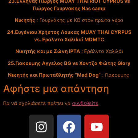
23.Ελληνας Γιώργος MUAY THAI RIOT CYPRUS vs
Γιώργος Γουρνακης Nas camp
Νικητής
: Γουρνάκης με ΚΟ στον πρώτο γύρο
24.Ευγένιου Χρήστος Λουκας MUAY THAI CYRPUS
vs. Εραλντο Χαλιλαΐ MDMTC
Νικητής και με Ζώνη IPTA :
Εράλντο Χαλιλάι
25.Γιακουμης Αγγελος BG vs Χοντζα Φώτης Glory
Νικητής και Πρωταθλητής “Mad Dog”
: Γιακουμης
Αφήστε μια απάντηση
Για να σχολιάσετε πρέπει να
συνδεθείτε
.