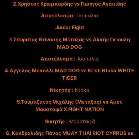
2.Χρήστος Κριεμπαρδης vs Γιώργος Αγαπιδης
Αποτέλεσμα :
Ισοπαλια
Junior Fight
3.
Σπυρατος Θανασης Μεταξας vs Αλκής Γκιουλη
MAD DOG
Αποτέλεσμα :
Ισοπαλία
4.Αγγελος Μεκολλι MAD DOG vs Kristi Ntoko WHITE
TIGER
Νικητής :
Ntoko
5.Τουμαζατος Μιχάλης (Μεταξάς) vs Aμετ
Μουσταφά X FIGHT NATION
Nικητής :
Μουσταφά
6. Kανδραλιδης Πάνος MUAY THAI RIOT CYPRUS vs