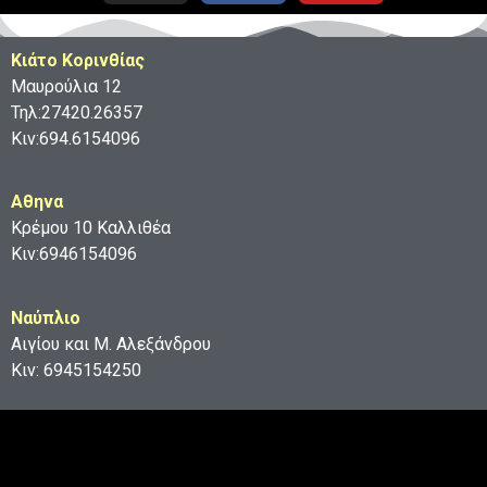
Κιάτο Κορινθίας
Μαυρούλια 12
Τηλ:27420.26357
Κιν:694.6154096
Aθηνα
Κρέμου 10 Καλλιθέα
Κιν:6946154096
Ναύπλιο
Αιγίου και Μ. Αλεξάνδρου
Κιν: 6945154250