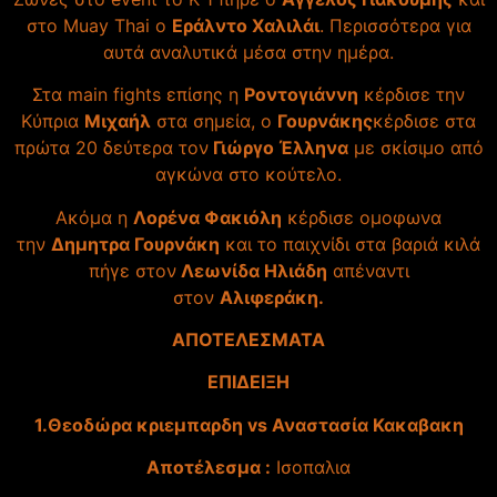
στο Muay Thai ο
Εράλντο Χαλιλάι
. Περισσότερα για
αυτά αναλυτικά μέσα στην ημέρα.
Στα main fights επίσης η
Ροντογιάννη
κέρδισε την
Κύπρια
Μιχαήλ
στα σημεία, ο
Γουρνάκης
κέρδισε στα
πρώτα 20 δεύτερα τον
Γιώργο Έλληνα
με σκίσιμο από
αγκώνα στο κούτελο.
Ακόμα η
Λορένα Φακιόλη
κέρδισε ομοφωνα
την
Δημητρα Γουρνάκη
και το παιχνίδι στα βαριά κιλά
πήγε στον
Λεωνίδα Ηλιάδη
απέναντι
στον
Αλιφεράκη.
ΑΠΟΤΕΛΕΣΜΑΤΑ
ΕΠΙΔΕΙΞΗ
1.Θεοδώρα κριεμπαρδη vs Αναστασία Κακαβακη
Αποτέλεσμα :
Ισοπαλια