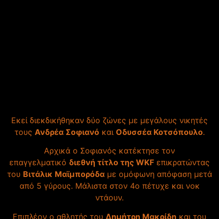
Φοβεροί αγώνες σε ένα
μοναδικό κλίμα ήταν αυτοί
που απόλαυσε το κοινό στο
πλαίσιο του ‘Mad Dog WKF
Tournament 29’ στο Περιστέρι
(Σπετσών 24).
Εκεί διεκδικήθηκαν δύο ζώνες με μεγάλους νικητές
τους
Ανδρέα Σοφιανό
και
Οδυσσέα Κοτσόπουλο
.
Αρχικά ο Σοφιανός κατέκτησε τον
επαγγελματικό
διεθνή τίτλο της WKF
επικρατώντας
του
Βιτάλικ Μαϊμπορόδα
με ομόφωνη απόφαση μετά
από 5 γύρους. Μάλιστα στον 4ο πέτυχε και νοκ
ντάουν.
Επιπλέον ο αθλητής του
Δημήτρη Μακρίδη
και του