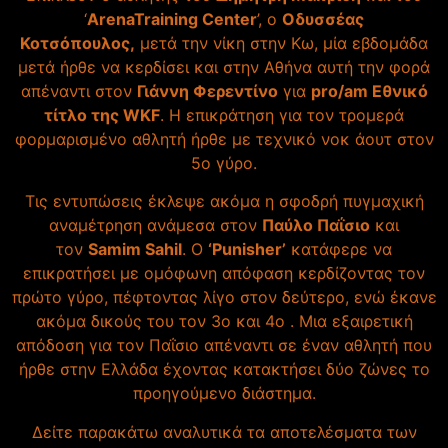
‘
ArenaTraining Center
’, ο
Οδυσσέας
Κοτσόπουλος,
μετά την νίκη στην Κω, μία εβδομάδα
μετά ήρθε να κερδίσει και στην Αθήνα αυτή την φορά
απέναντι στον
Γιάννη Φερεντίνο
για
pro/am Εθνικό
τίτλο της WKF
. H επικράτηση για τον τρομερά
φορμαρισμένο αθλητή ήρθε με τεχνικό νοκ άουτ στον
5ο γύρο.
Τις εντυπώσεις έκλεψε ακόμα η σφοδρή πυγμαχική
αναμέτρηση ανάμεσα στον
Παύλο Παΐσιο
και
τον
Samim Sahil
. O
‘Punisher’
κατάφερε να
επικρατήσει με ομόφωνη απόφαση κερδίζοντας τον
πρώτο γύρο, πέφτοντας λίγο στον δεύτερο, ενώ έκανε
ακόμα δικούς του τον 3ο και 4ο . Μια εξαιρετική
απόδοση για τον Παΐσιο απέναντι σε έναν αθλητή που
ήρθε στην Ελλάδα έχοντας κατακτήσει δύο ζώνες το
προηγούμενο διάστημα.
Δείτε παρακάτω αναλυτικά τα αποτελέσματα των