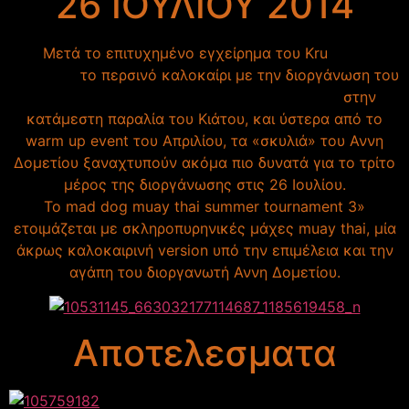
26 ΙΟΥΛΙΟΥ 2014
Mετά το επιτυχημένο εγχείρημα του Kru
Αννη
Δομετίου
το περσινό καλοκαίρι με την διοργάνωση του
«Mad dog muay thai summer tournament 1»
στην
κατάμεστη παραλία του Κιάτου, και ύστερα από το
warm up event του Απριλίου, τα «σκυλιά» του Αννη
Δομετίου ξαναχτυπούν ακόμα πιο δυνατά για το τρίτο
μέρος της διοργάνωσης στις 26 Ιουλίου.
Το mad dog muay thai summer tournament 3»
ετοιμάζεται με σκληροπυρηνικές μάχες muay thai, μία
άκρως καλοκαιρινή version υπό την επιμέλεια και την
αγάπη του διοργανωτή Αννη Δομετίου.
Αποτελεσματα