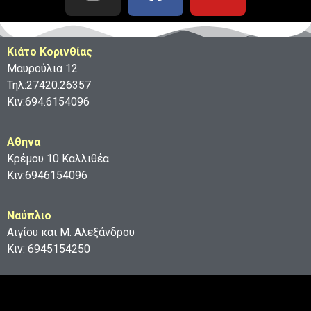
Κιάτο Κορινθίας
Μαυρούλια 12
Τηλ:27420.26357
Κιν:694.6154096
Aθηνα
Κρέμου 10 Καλλιθέα
Κιν:6946154096
Ναύπλιο
Αιγίου και Μ. Αλεξάνδρου
Κιν: 6945154250