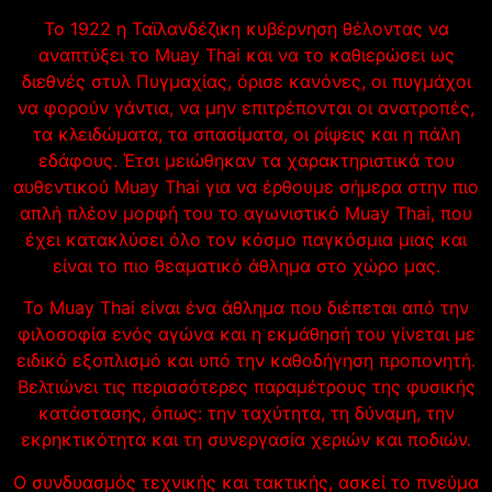
Το 1922 η Ταϊλανδέζικη κυβέρνηση θέλοντας να
αναπτύξει το Muay Thai και να το καθιερώσει ως
διεθνές στυλ Πυγμαχίας, όρισε κανόνες, οι πυγμάχοι
να φορούν γάντια, να μην επιτρέπονται οι ανατροπές,
τα κλειδώματα, τα σπασίματα, οι ρίψεις και η πάλη
εδάφους. Έτσι μειώθηκαν τα χαρακτηριστικά του
αυθεντικού Muay Thai για να έρθουμε σήμερα στην πιο
απλή πλέον μορφή του το αγωνιστικό Muay Thai, που
έχει κατακλύσει όλο τον κόσμο παγκόσμια μιας και
είναι το πιο θεαματικό άθλημα στο χώρο μας.
Το Muay Thai είναι ένα άθλημα που διέπεται από την
φιλοσοφία ενός αγώνα και η εκμάθησή του γίνεται με
ειδικό εξοπλισμό και υπό την καθοδήγηση προπονητή.
Βελτιώνει τις περισσότερες παραμέτρους της φυσικής
κατάστασης, όπως: την ταχύτητα, τη δύναμη, την
εκρηκτικότητα και τη συνεργασία χεριών και ποδιών.
Ο συνδυασμός τεχνικής και τακτικής, ασκεί το πνεύμα