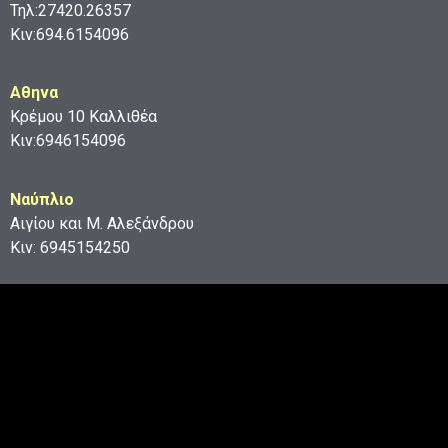
Τηλ:27420.26357
Κιν:694.6154096
Aθηνα
Κρέμου 10 Καλλιθέα
Κιν:6946154096
Ναύπλιο
Αιγίου και Μ. Αλεξάνδρου
Κιν: 6945154250