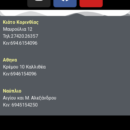
Κιάτο Κορινθίας
Μαυρούλια 12
Τηλ:27420.26357
Κιν:694.6154096
Aθηνα
Κρέμου 10 Καλλιθέα
Κιν:6946154096
Ναύπλιο
Αιγίου και Μ. Αλεξάνδρου
Κιν: 6945154250