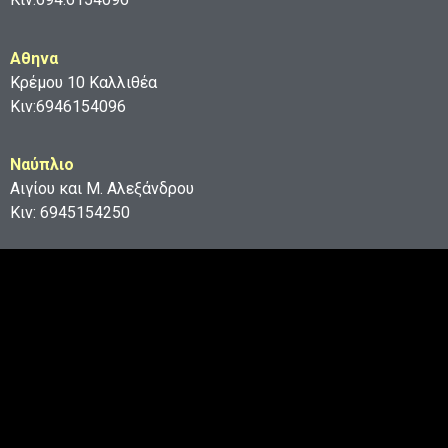
Aθηνα
Κρέμου 10 Καλλιθέα
Κιν:6946154096
Ναύπλιο
Αιγίου και Μ. Αλεξάνδρου
Κιν: 6945154250