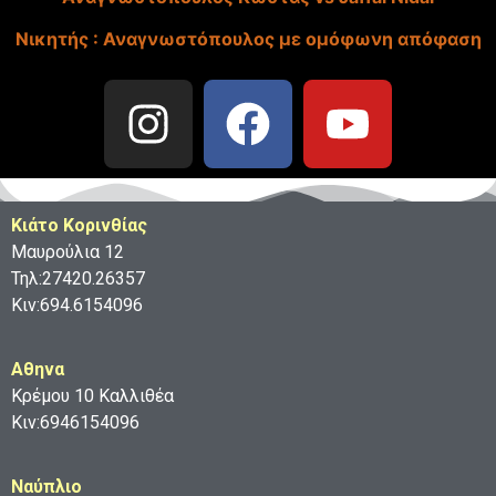
Νικητής : Αναγνωστόπουλος με ομόφωνη απόφαση
Κιάτο Κορινθίας
Μαυρούλια 12
Τηλ:27420.26357
Κιν:694.6154096
Aθηνα
Κρέμου 10 Καλλιθέα
Κιν:6946154096
Ναύπλιο