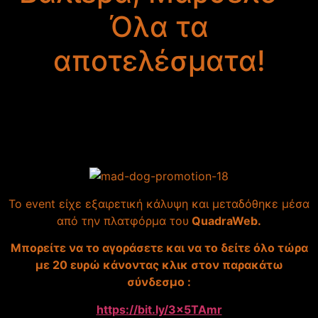
Όλα τα
αποτελέσματα!
Με απόλυτη επιτυχία πραγματοποιήθηκε το πρώτο
αποκλειστικά pay-per-view event του
MAD DOG
PROMOTION TOURNAMENT
το Σάββατο 24 Ιουλίου
που διοργάνωσε ο έμπειρος Άννης Δομετίου.
Το event είχε εξαιρετική κάλυψη και μεταδόθηκε μέσα
από την πλατφόρμα του
QuadraWeb.
Μπορείτε να το αγοράσετε και να το δείτε όλο τώρα
με 20 ευρώ κάνοντας κλικ στον παρακάτω
σύνδεσμο :
https://bit.ly/3x5TAmr