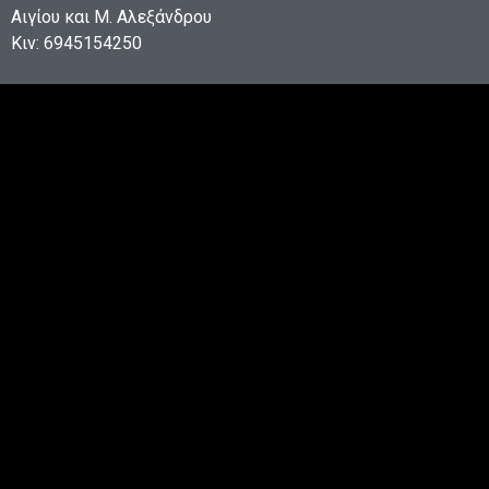
Αιγίου και Μ. Αλεξάνδρου
Κιν: 6945154250