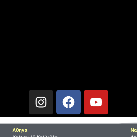
Aθηνα
Να