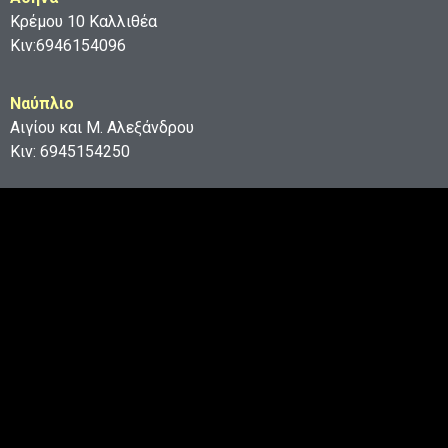
Κρέμου 10 Καλλιθέα
Κιν:6946154096
Ναύπλιο
Αιγίου και Μ. Αλεξάνδρου
Κιν: 6945154250