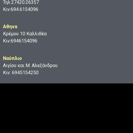
Τηλ:27420.26357
Κιν:694.6154096
Aθηνα
Κρέμου 10 Καλλιθέα
Κιν:6946154096
Ναύπλιο
Αιγίου και Μ. Αλεξάνδρου
Κιν: 6945154250