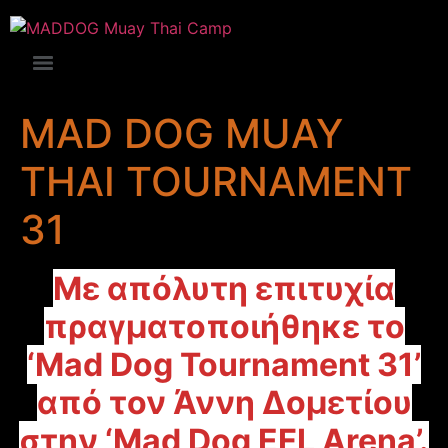
MAD DOG MUAY
THAI TOURNAMENT
31
Με απόλυτη επιτυχία
πραγματοποιήθηκε το
‘Mad Dog Tournament 31’
από τον Άννη Δομετίου
στην ‘Mad Dog EFL Arena’.