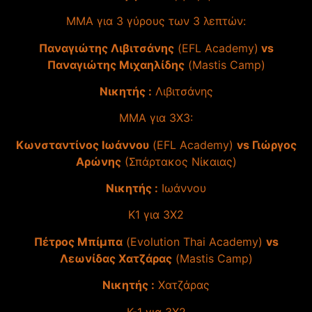
MMA για 3 γύρους των 3 λεπτών:
Παναγιώτης Λιβιτσάνης
(EFL Academy)
vs
Παναγιώτης Μιχαηλίδης
(Mastis Camp)
Νικητής :
Λιβιτσάνης
MMA για 3Χ3:
Κωνσταντίνος Ιωάννου
(EFL Academy)
vs Γιώργος
Αρώνης
(Σπάρτακος Νίκαιας)
Νικητής :
Ιωάννου
Κ1 για 3Χ2
Πέτρος Μπίμπα
(Evolution Thai Academy)
vs
Λεωνίδας Χατζάρας
(Mastis Camp)
Νικητής :
Χατζάρας
Κ-1 για 3Χ2