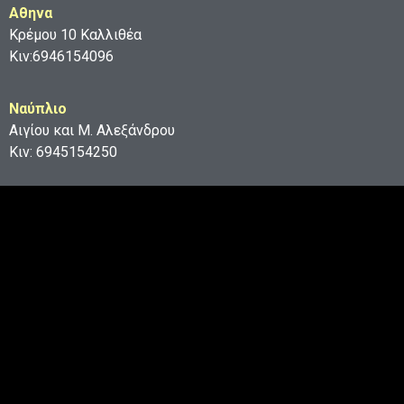
Aθηνα
Κρέμου 10 Καλλιθέα
Κιν:6946154096
Ναύπλιο
Αιγίου και Μ. Αλεξάνδρου
Κιν: 6945154250