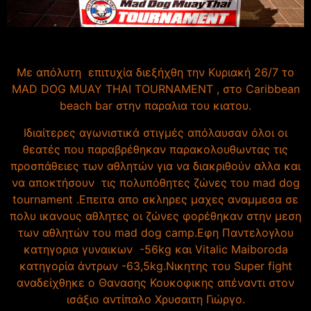
Με απόλυτη επιτυχία διεξήχθη την Κυριακή 26/7 το
MAD DOG MUAY THAI TOURNAMENT , στο Caribbean
beach bar στην παραλια του κιατου.
Ιδιαίτερες αγωνιστικά στιγμές απόλαυσαν όλοι οι
θεατές που παραβρέθηκαν παρακολουθωντας τις
προσπάθειες των αθλητών για να διακριθούν αλλα και
να αποκτήσουν τις πολυπόθητες ζώνες του mad dog
tournament .Επειτα απο σκληρες μαχες αναμμεσα σε
πολυ ικανους αθλητες οι ζώνες φορέθηκαν στην μεση
των αθλητών του mad dog camp.Εφη Παντελογλου
κατηγορια γυναικων -56kg και Vitalic Maiboroda
κατηγορία άντρων -63,5kg.Nικητης του Super fight
αναδείχθηκε ο Θανασης Κουκοφικης απέναντι στον
ισάξιο αντίπαλο Χρυσαιτη Γιώργο.