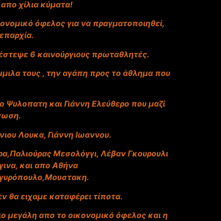
πο χίλια κύματα!
κονομικό όφελος για να πραγματοποιηθεί,
 επαρχία.
 έστεψε 6 καινούργιους πρωταθλητές.
μμιλα τους , την αγάπη προς το άθλημα που
 Ψυλοπατη και Γιάννη Ελεύθερο που μαζί
άνωση.
ιου Λουκα, Γιάννη Ιωαννου.
ρα,Παλιούρας Μεσολόγγι, Λέβαν Γκουρουλι
ινα, και απο Αθήνα
ργυρόπουλο,Μουστακη.
ν θα ειχαμε καταφέρει τίποτα.
ιο μεγάλη απο το οικονομικό όφελος και η