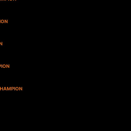
ION
N
PION
CHAMPION