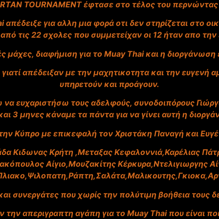
RTAN TOURNAMENT έφτασε στο τέλος του περνώντας α
 απέδειξε για αλλη μια φορά οτι δεν στηρίζεται στο οι
 από τις 22 σχολες που συμμετείχαν οι 12 ήταν απο την
 μάχες, διαφήμιση για το Muay Thai και η διοργάνωση
ν γιατί απέδειξαν με την μαχητικοτητα και την ευγενή α
υπηρετούν και προάγουν.
 να ευχαριστήσω τους αδελφούς, συνοδοιπόρους Γιώργο
αι 3 μηνες κάναμε τα πάντα για να γίνει αυτή η διοργ
την Κύπρο με επικεφαλή τον Χριστάκη Παναγή και Ευγέν
δα Κιδωνας Κρήτη ,Μεταξας Κεφαλοννιά,Καρέλιας Πάτ
ακόπουλος Αίγιο,Μουζακίτης Κέρκυρα,Ντελιγιωργης Αίγ
λιακο,Ψιλοπατη,Ράπτη,Σαλάτα,Μαλικουτης,Γκιοκα,Α
και συνεργάτες που χωρίς την πολύτιμη βοήθεια τους δε
ν την απεριγραπτη αγάπη για το Muay Thai που είναι πο