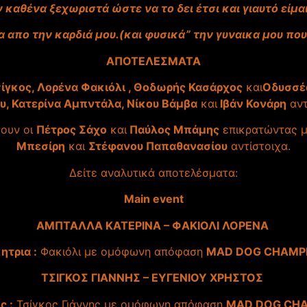
καθένα ξεχωριστά ώστε να το δει έτσι και γιαυτό είμ
 απο την καρδιά μου.(και φυσικά” την γυναικα μου που
ΑΠΟΤΕΛΕΣΜΑΤΑ
σίγκος, Λορένα Φακιόλι , Θοδωρής Κασάρχος
και
Οδυσσέ
υ, Κατερίνα Αμπντάλα, Νίκου Βάμβα
και
Ιβάν Κονάρη
αντ
ουν οι
Πέτρος Σάχο
και
Παύλος Μπάμης
επικρατώντας 
Μπεσίρη
και
Στέφανου Παπαθανασίου
αντίστοιχα.
Δείτε αναλυτικά αποτελέσματα:
Main event
ΑΜΠΤΑΛΛΑ ΚΑΤΕΡΙΝΑ – ΦΑΚΙΟΛΙ ΛΟΡΕΝΑ
ητρια :
Φακιόλι με ομόφωνη απόφαση
MAD DOG CHAMP
ΤΣΙΓΚΟΣ ΓΙΑΝΝΗΣ – ΕΥΓΕΝΙΟΥ ΧΡΗΣΤΟΣ
ς :
Τσίγκος Γιάννης με ομόφωνη απόφαση
MAD DOG CH