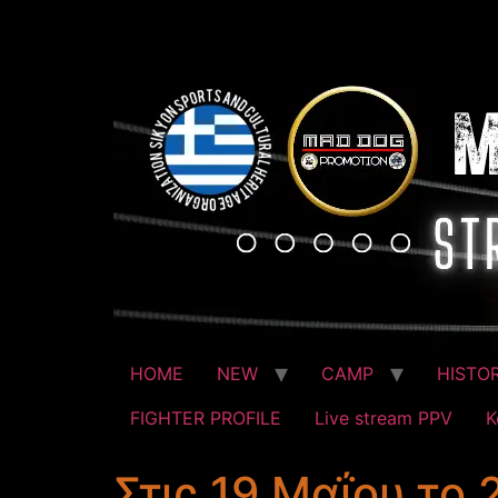
HOME
NEW
CAMP
HISTO
FIGHTER PROFILE
Live stream PPV
Κ
Στις 19 Μαΐου το 