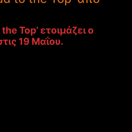
the Top’ ετοιμάζει ο
τις 19 Μαΐου.