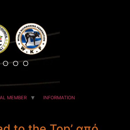
IAL MEMBER
INFORMATION
ad to the Top’ από