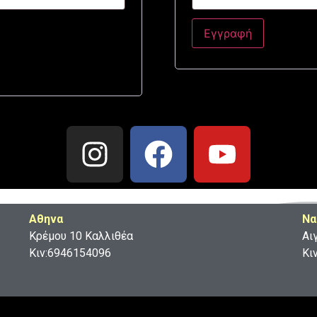
Εγγραφή
Aθηνα
Να
Κρέμου 10 Καλλιθέα
Αι
Κιν:6946154096
Κι