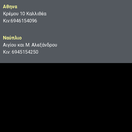
Aθηνα
Κρέμου 10 Καλλιθέα
Κιν:6946154096
Ναύπλιο
Αιγίου και Μ. Αλεξάνδρου
Κιν: 6945154250