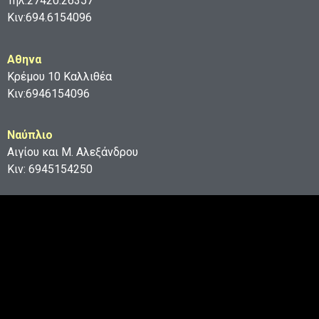
Τηλ:27420.26357
Κιν:694.6154096
Aθηνα
Κρέμου 10 Καλλιθέα
Κιν:6946154096
Ναύπλιο
Αιγίου και Μ. Αλεξάνδρου
Κιν: 6945154250