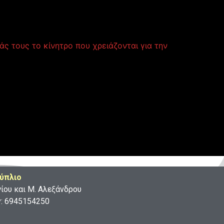
άς τους το κίνητρο που χρειάζονται για την
ύπλιο
γίου και Μ. Αλεξάνδρου
ν: 6945154250