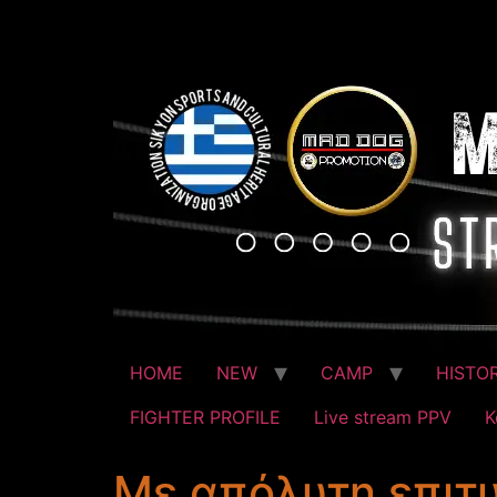
HOME
NEW
CAMP
HISTO
FIGHTER PROFILE
Live stream PPV
Κ
Με απόλυτη επιτυ