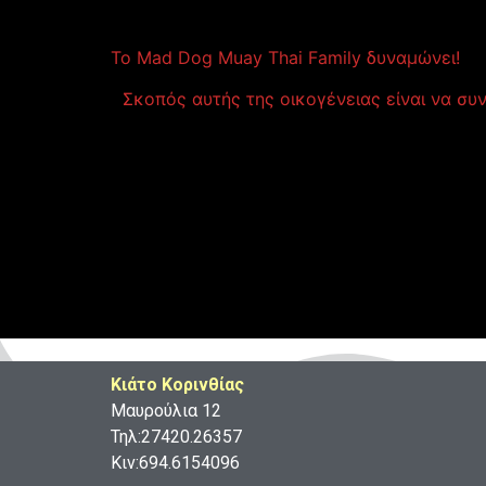
Το Mad Dog Muay Thai Family δυναμώνει!
Σκοπός αυτής της οικογένειας είναι να συν
Κιάτο Κορινθίας
Μαυρούλια 12
Τηλ:27420.26357
Κιν:694.6154096