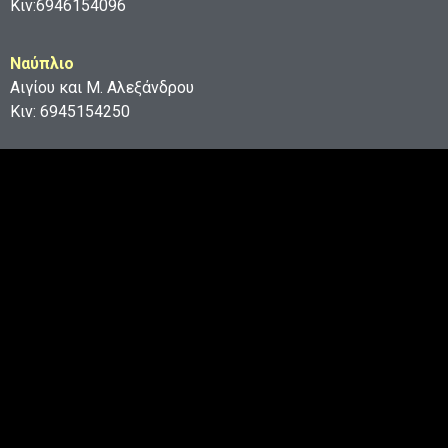
Κιν:6946154096
Ναύπλιο
Αιγίου και Μ. Αλεξάνδρου
Κιν: 6945154250