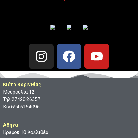
Κιάτο Κορινθίας
Μαυρούλια 12
Τηλ:27420.26357
Κιν:694.6154096
Aθηνα
Κρέμου 10 Καλλιθέα