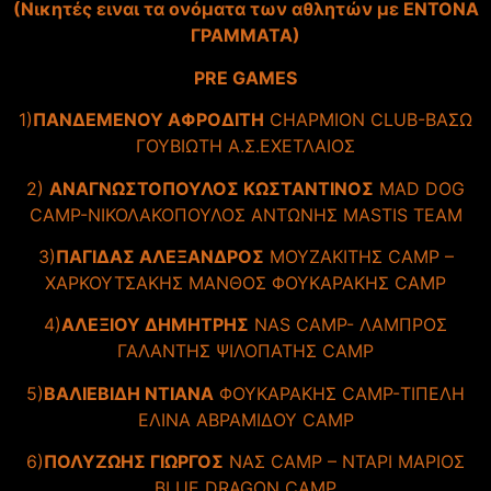
(Νικητές ειναι τα ονόματα των αθλητών με ΕΝΤΟΝΑ
ΓΡΑΜΜΑΤΑ)
PRE GAMES
1)
ΠΑΝΔΕΜΕΝΟΥ ΑΦΡΟΔΙΤΗ
CHAPMION CLUB-ΒΑΣΩ
ΓΟΥΒΙΩΤΗ Α.Σ.ΕΧΕΤΛΑΙΟΣ
2)
ΑΝΑΓΝΩΣΤΟΠΟΥΛΟΣ ΚΩΣΤΑΝΤΙΝΟΣ
MAD DOG
CAMP-ΝΙΚΟΛΑΚΟΠΟΥΛΟΣ ΑΝΤΩΝΗΣ MASTΙS TEAM
3)
ΠΑΓΙΔΑΣ ΑΛΕΞΑΝΔΡΟΣ
ΜΟΥΖΑΚΙΤΗΣ CAMP –
ΧΑΡΚΟΥΤΣΑΚΗΣ ΜΑΝΘΟΣ ΦΟΥΚΑΡΑΚΗΣ CAMP
4)
ΑΛΕΞΙΟΥ ΔΗΜΗΤΡΗΣ
NAS CAMP- ΛΑΜΠΡΟΣ
ΓΑΛΑΝΤΗΣ ΨΙΛΟΠΑΤΗΣ CAMP
5)
ΒΑΛΙΕΒΙΔΗ ΝΤΙΑΝΑ
ΦΟΥΚΑΡΑΚΗΣ CAMP-ΤΙΠΕΛΗ
ΕΛΙΝΑ ΑΒΡΑΜΙΔΟΥ CAMP
6)
ΠΟΛΥΖΩΗΣ ΓΙΩΡΓΟΣ
ΝΑΣ CAMP – NTAPI ΜΑΡΙΟΣ
BLUE DRAGON CAMP