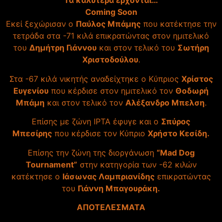
Τα καλυτερα ερχονται…
Coming Soon
Εκεί ξεχώρισαν ο
Παύλος Μπάμης
που κατέκτησε την
τετράδα στα -71 κιλά επικρατώντας στον ημιτελικό
του
Δημήτρη Γιάννου
και στον τελικό του
Σωτήρη
Χριστοδούλου
.
Στα -67 κιλά νικητής αναδείχτηκε ο Κύπριος
Χρίστος
Ευγενίου
που κέρδισε στον ημιτελικό τον
Θοδωρή
Μπάμη
και στον τελικό τον
Αλέξανδρο Μπελση
.
Επίσης με ζώνη IPTA έφυγε και ο
Σπύρος
Μπεσίρης
που κέρδισε τον Κύπριο
Χρήστο Κεσίδη.
Επίσης την ζώνη της διοργάνωση
“Mad Dog
Tournament”
στην κατηγορία των -62 κιλών
κατέκτησε ο
Ιάσωνας Λαμπριανίδης
επικρατώντας
του
Γιάννη Μπαγουράκη.
ΑΠΟΤΕΛΕΣΜΑΤΑ