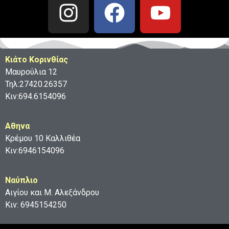
Κιάτο Κορινθίας
Μαυρούλια 12
Τηλ:27420.26357
Κιν:694.6154096
Aθηνα
Κρέμου 10 Καλλιθέα
Κιν:6946154096
Ναύπλιο
Αιγίου και Μ. Αλεξάνδρου
Κιν: 6945154250