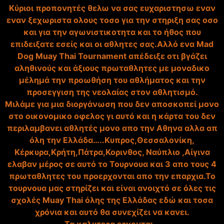
Κύριοι προπονητές θελω να σας ευχαριστησω εναν
εναν ξεχωριστα ολους τοσο για την στηριξη σας οσο
και για την αγωνιστικοτητα και το ήθος που
επιδειξατε εσείς και οι αθλητες σας.Αλλό ενα Mad
Dog Muay Thai Tournament απέδειξε οτι βγάζει
αληθινούς και άξιους πρωταθλητες με μοναδικο
μέλημά την προωθήση του αθλήματος και την
προσεγγιση της νεολαίας στον αθλητισμό.
Μιλάμε για μια διοργάνωση που δεν αποσκ
οπεί μονο
στο οικονομικο οφελος γι αυτό και η κάρτα του δεν
περιλαμβανει αθλητές μονο απο την Αθηνα αλλα απ
όλη την Ελλάδα…..Κυπρος,Θεσσαλον
ίκη,
Κέρκυρα,Κρήτη,Πάτρα,Κορινθ
ος, Ναύπλιο ,Αίγινα
ελαβαν μέρος σε αυτό το Τουρνουα και 3 απο τους 4
πρωταθλητες του προερχονται απο την επαρχια.Το
τουρνουα μας στηρίζει και είναι ανοιχτό σε όλες τις
σχολές Muay Thai όλης της Ελλάδας εδώ και τοσα
χρόνια και αυτό θα συνεχίζει να κανει.