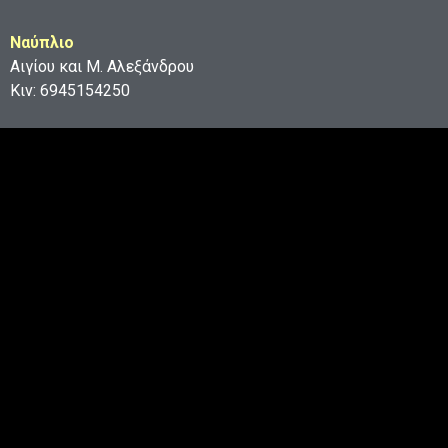
Ναύπλιο
Αιγίου και Μ. Αλεξάνδρου
Κιν: 6945154250