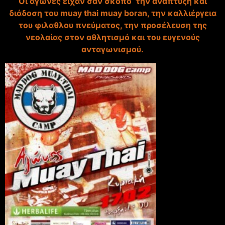
Οι αγωνες ειχαν σαν σκοπό την ανάπτυξη και
διάδοση του muay thai muay boran, την καλλιέργεια
του φιλαθλου πνεύματος, την προσέλευση της
νεολαίας στον αθλητισμό και του ευγενούς
ανταγωνισμού.